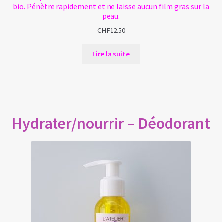
bio. Pénètre rapidement et ne laisse aucun film gras sur la
peau.
CHF
12.50
Lire la suite
Hydrater/nourrir – Déodorant