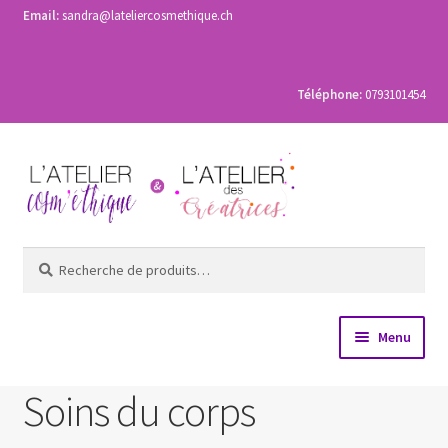
Email:
sandra@lateliercosmethique.ch
Téléphone:
0793101454
Aller
Aller
à
au
la
contenu
navigation
Recherche
Recherche
pour :
Menu
Accueil
Soins du corps
Les ateliers de fabrication