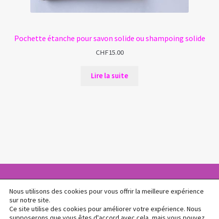
Pochette étanche pour savon solide ou shampoing solide
CHF
15.00
Lire la suite
Nous utilisons des cookies pour vous offrir la meilleure expérience
sur notre site.
© L'Atelier Cosm'éthique 2026
Ce site utilise des cookies pour améliorer votre expérience. Nous
Politique de confidentialité
Built with WooCommerce
.
supposerons que vous êtes d'accord avec cela, mais vous pouvez