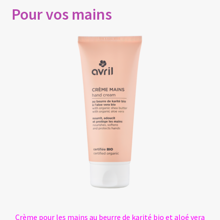
Pour vos mains
Ouvrir
Politique de confidentialité
le
menu
Mon compte
enfant
Crème pour les mains au beurre de karité bio et aloé vera