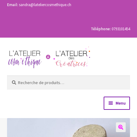
Email:
sandra@lateliercosmethique.ch
Téléphone:
0793101454
Aller
Aller
à
au
la
contenu
navigation
Recherche
Recherche
pour :
Menu
Accueil
Les ateliers de fabrication