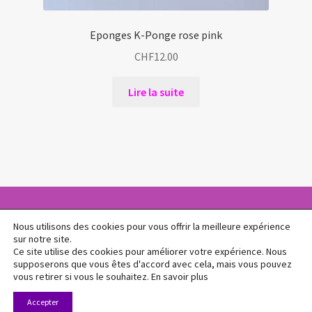
Eponges K-Ponge rose pink
CHF
12.00
Lire la suite
Nous utilisons des cookies pour vous offrir la meilleure expérience
sur notre site.
© L'Atelier Cosm'éthique 2026
Ce site utilise des cookies pour améliorer votre expérience. Nous
Politique de confidentialité
Built with WooCommerce
.
supposerons que vous êtes d'accord avec cela, mais vous pouvez
vous retirer si vous le souhaitez.
En savoir plus
0
Accepter
Recherche
Recherche