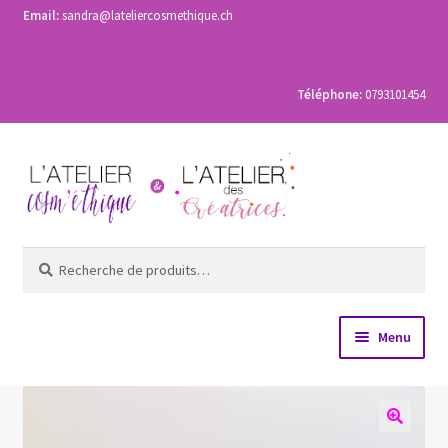
Email:
sandra@lateliercosmethique.ch
Téléphone:
0793101454
Aller
Aller
à
au
la
contenu
navigation
Recherche
Recherche
pour :
Menu
Accueil
Les ateliers de fabrication