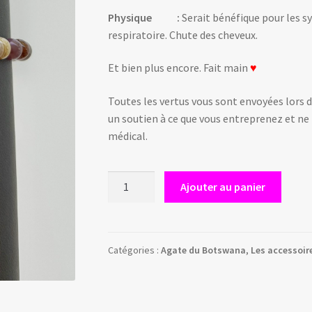
Physique :
Serait bénéfique pour les sy
respiratoire. Chute des cheveux.
Et bien plus encore. Fait main
♥
Toutes les vertus vous sont envoyées lors d
un soutien à ce que vous entreprenez et n
médical.
quantité
A
Ajouter au panier
de
l
Bracelet
t
en
e
Agate
r
Catégories :
Agate du Botswana
,
Les accessoir
du
n
Bostwana
a
t