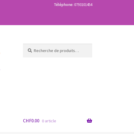
Téléphone:
0793101454
Recherche
Recherche
pour :
CHF
0.00
0 article