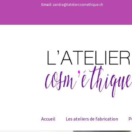
Email:
sandra@lateliercosmethique.ch
Aller
Aller
à
au
la
contenu
navigation
Accueil
Les ateliers de fabrication
P