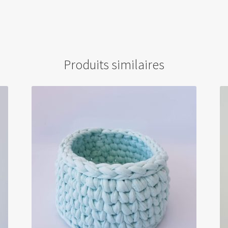
i
v
e
:
Produits similaires