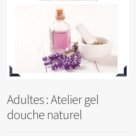
Ouvrir
Politique de confidentialité
le
menu
Mon compte
enfant
Adultes : Atelier gel
douche naturel