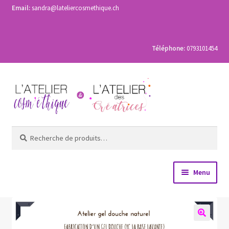
Email:
sandra@lateliercosmethique.ch
Téléphone:
0793101454
Aller
Aller
à
au
la
contenu
navigation
Recherche
Recherche
pour :
Menu
Accueil
Les ateliers de fabrication